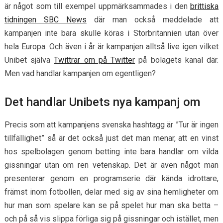
är något som till exempel uppmärksammades i den
brittiska
tidningen SBC News
där man också meddelade att
kampanjen inte bara skulle köras i Storbritannien utan över
hela Europa. Och även i år är kampanjen alltså live igen vilket
Unibet själva
Twittrar om på Twitter
på bolagets kanal där.
Men vad handlar kampanjen om egentligen?
Det handlar Unibets nya kampanj om
Precis som att kampanjens svenska hashtagg är ”Tur är ingen
tillfällighet” så är det också just det man menar, att en vinst
hos spelbolagen genom betting inte bara handlar om vilda
gissningar utan om ren vetenskap. Det är även något man
presenterar genom en programserie där kända idrottare,
främst inom fotbollen, delar med sig av sina hemligheter om
hur man som spelare kan se på spelet hur man ska betta –
och på så vis slippa förliga sig på gissningar och istället, men