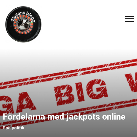
Fördelarna med jackpots online
Spelpolitik