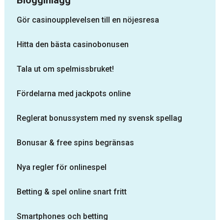
Gör casinoupplevelsen till en nöjesresa
Hitta den bästa casinobonusen
Tala ut om spelmissbruket!
Fördelarna med jackpots online
Reglerat bonussystem med ny svensk spellag
Bonusar & free spins begränsas
Nya regler för onlinespel
Betting & spel online snart fritt
Smartphones och betting