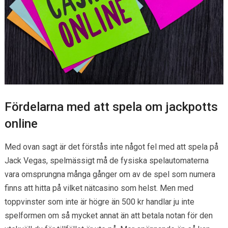
Fördelarna med att spela om jackpotts
online
Med ovan sagt är det förstås inte något fel med att spela på
Jack Vegas, spelmässigt må de fysiska spelautomaterna
vara omsprungna många gånger om av de spel som numera
finns att hitta på vilket nätcasino som helst. Men med
toppvinster som inte är högre än 500 kr handlar ju inte
spelformen om så mycket annat än att betala notan för den