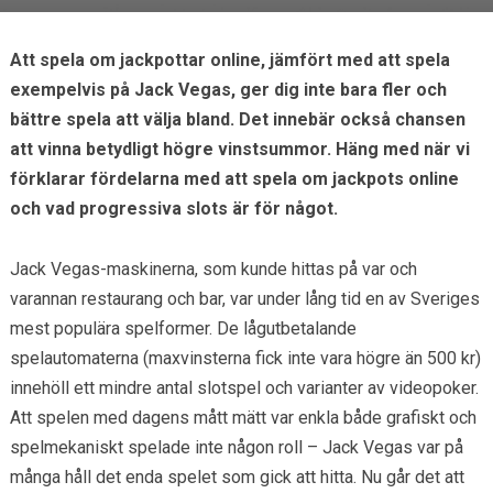
Att spela om jackpottar online, jämfört med att spela
exempelvis på Jack Vegas, ger dig inte bara fler och
bättre spela att välja bland. Det innebär också chansen
att vinna betydligt högre vinstsummor. Häng med när vi
förklarar fördelarna med att spela om jackpots online
och vad progressiva slots är för något.
Jack Vegas-maskinerna, som kunde hittas på var och
varannan restaurang och bar, var under lång tid en av Sveriges
mest populära spelformer. De lågutbetalande
spelautomaterna (maxvinsterna fick inte vara högre än 500 kr)
innehöll ett mindre antal slotspel och varianter av videopoker.
Att spelen med dagens mått mätt var enkla både grafiskt och
spelmekaniskt spelade inte någon roll – Jack Vegas var på
många håll det enda spelet som gick att hitta. Nu går det att