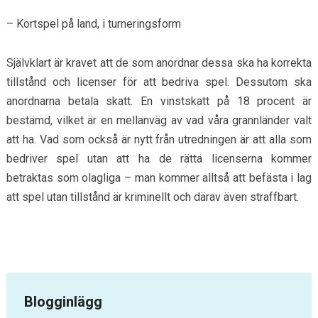
– Kortspel på land, i turneringsform
Självklart är kravet att de som anordnar dessa ska ha korrekta
tillstånd och licenser för att bedriva spel. Dessutom ska
anordnarna betala skatt. En vinstskatt på 18 procent är
bestämd, vilket är en mellanväg av vad våra grannländer valt
att ha. Vad som också är nytt från utredningen är att alla som
bedriver spel utan att ha de rätta licenserna kommer
betraktas som olagliga – man kommer alltså att befästa i lag
att spel utan tillstånd är kriminellt och därav även straffbart.
Blogginlägg