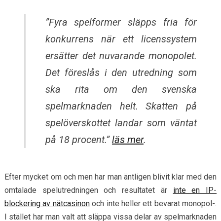
”Fyra spelformer släpps fria för
konkurrens när ett licenssystem
ersätter det nuvarande monopolet.
Det föreslås i den utredning som
ska rita om den svenska
spelmarknaden helt. Skatten på
spelöverskottet landar som väntat
på 18 procent.”
läs mer
.
Efter mycket om och men har man äntligen blivit klar med den
omtalade spelutredningen och resultatet är
inte en IP-
blockering av nätcasinon
och inte heller ett bevarat monopol-.
I stället har man valt att släppa vissa delar av spelmarknaden