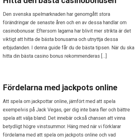
Hitta den bästa casinobonusen
Den svenska spelmarknaden har genomgått stora
förändringar de senaste åren och en av dessa handlar om
casinobonusar. Eftersom lagarna har blivit mer strikta är det
viktigt att hitta de bästa bonusarna och utnyttja dessa
erbjudanden. I denna guide får du de bästa tipsen. När du ska
hitta din bästa casino bonus rekommenderas […]
Fördelarna med jackpots online
Att spela om jackpottar online, jämfört med att spela
exempelvis på Jack Vegas, ger dig inte bara fler och bättre
spela att välja bland. Det innebär också chansen att vinna
betydligt högre vinstsummor. Häng med när vi förklarar
fördelarna med att spela om jackpots online och vad