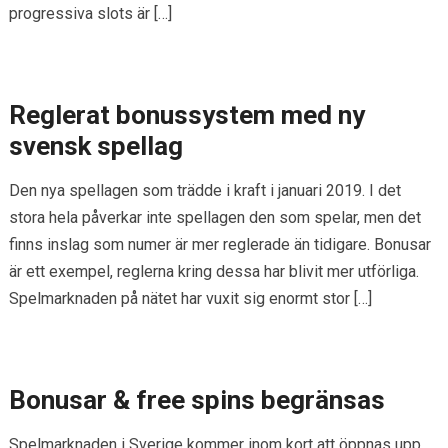
progressiva slots är […]
Reglerat bonussystem med ny
svensk spellag
Den nya spellagen som trädde i kraft i januari 2019. I det
stora hela påverkar inte spellagen den som spelar, men det
finns inslag som numer är mer reglerade än tidigare. Bonusar
är ett exempel, reglerna kring dessa har blivit mer utförliga.
Spelmarknaden på nätet har vuxit sig enormt stor […]
Bonusar & free spins begränsas
Spelmarknaden i Sverige kommer inom kort att öppnas upp