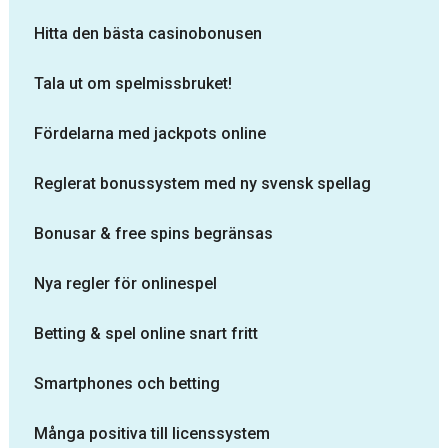
Hitta den bästa casinobonusen
Tala ut om spelmissbruket!
Fördelarna med jackpots online
Reglerat bonussystem med ny svensk spellag
Bonusar & free spins begränsas
Nya regler för onlinespel
Betting & spel online snart fritt
Smartphones och betting
Många positiva till licenssystem