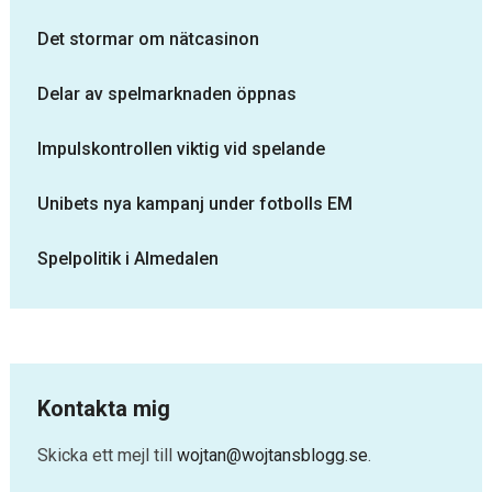
Det stormar om nätcasinon
Delar av spelmarknaden öppnas
Impulskontrollen viktig vid spelande
Unibets nya kampanj under fotbolls EM
Spelpolitik i Almedalen
Kontakta mig
Skicka ett mejl till
wojtan@wojtansblogg.se
.