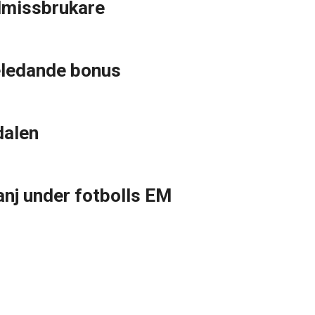
elmissbrukare
eledande bonus
dalen
nj under fotbolls EM