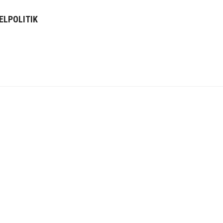
ELPOLITIK