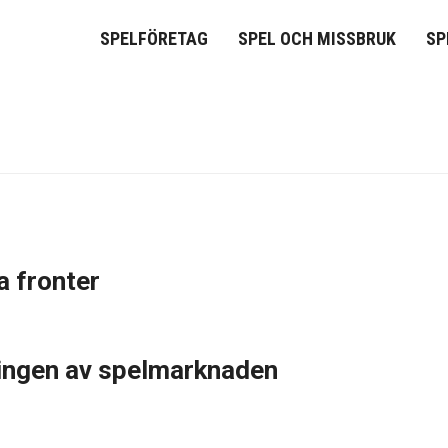
SPELFÖRETAG
SPEL OCH MISSBRUK
SP
a fronter
ingen av spelmarknaden